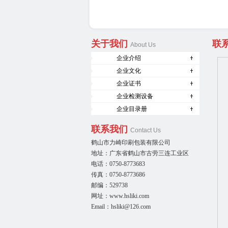
关于我们
联
About Us
企业介绍
企业文化
企业证书
企业检测设备
企业目录册
联系我们
Contact Us
鹤山市力崎印刷包装有限公司
地址：广东省鹤山市古劳三连工业区
电话：0750-8773683
传真：0750-8773686
邮编：529738
网址：
www.hsliki.com
Email：
hsliki@126.com